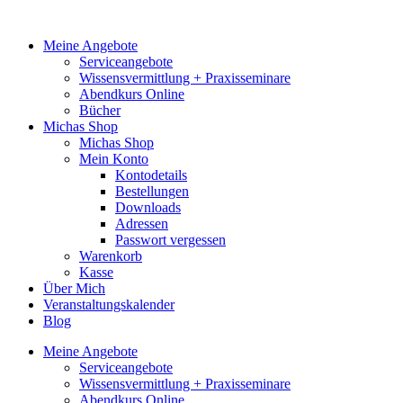
Zum
Inhalt
Meine Angebote
springen
Serviceangebote
Wissensvermittlung + Praxisseminare
Abendkurs Online
Bücher
Michas Shop
Michas Shop
Mein Konto
Kontodetails
Bestellungen
Downloads
Adressen
Passwort vergessen
Warenkorb
Kasse
Über Mich
Veranstaltungskalender
Blog
Meine Angebote
Serviceangebote
Wissensvermittlung + Praxisseminare
Abendkurs Online