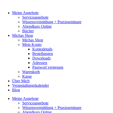
Zum
Inhalt
Meine Angebote
springen
Serviceangebote
Wissensvermittlung + Praxisseminare
Abendkurs Online
Bücher
Michas Shop
Michas Shop
Mein Konto
Kontodetails
Bestellungen
Downloads
Adressen
Passwort vergessen
Warenkorb
Kasse
Über Mich
Veranstaltungskalender
Blog
Meine Angebote
Serviceangebote
Wissensvermittlung + Praxisseminare
Abendkurs Online