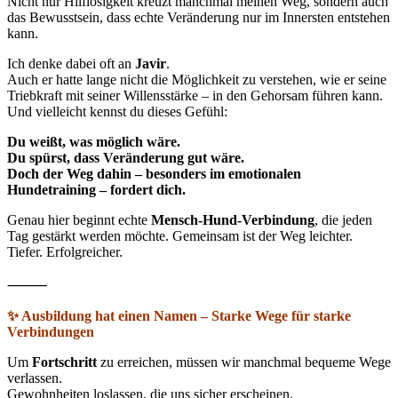
Nicht nur Hilflosigkeit kreuzt manchmal meinen Weg, sondern auch
das Bewusstsein, dass echte Veränderung nur im Innersten entstehen
kann.
Ich denke dabei oft an
Javir
.
Auch er hatte lange nicht die Möglichkeit zu verstehen, wie er seine
Triebkraft mit seiner Willensstärke – in den Gehorsam führen kann.
Und vielleicht kennst du dieses Gefühl:
Du weißt, was möglich wäre.
Du spürst, dass Veränderung gut wäre.
Doch der Weg dahin – besonders im emotionalen
Hundetraining – fordert dich.
Genau hier beginnt echte
Mensch-Hund-Verbindung
, die jeden
Tag gestärkt werden möchte. Gemeinsam ist der Weg leichter.
Tiefer. Erfolgreicher.
⸻
✨ Ausbildung hat einen Namen – Starke Wege für starke
Verbindungen
Um
Fortschritt
zu erreichen, müssen wir manchmal bequeme Wege
verlassen.
Gewohnheiten loslassen, die uns sicher erscheinen.