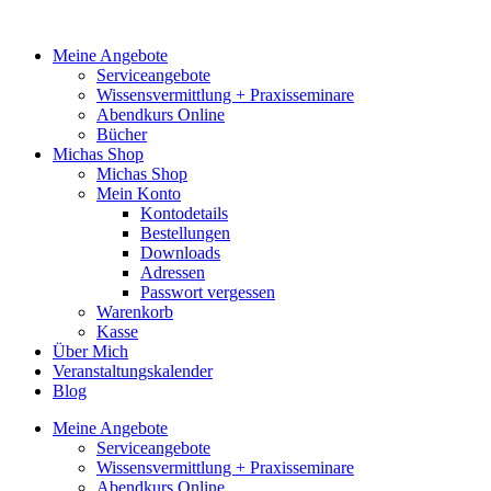
Zum
Inhalt
Meine Angebote
springen
Serviceangebote
Wissensvermittlung + Praxisseminare
Abendkurs Online
Bücher
Michas Shop
Michas Shop
Mein Konto
Kontodetails
Bestellungen
Downloads
Adressen
Passwort vergessen
Warenkorb
Kasse
Über Mich
Veranstaltungskalender
Blog
Meine Angebote
Serviceangebote
Wissensvermittlung + Praxisseminare
Abendkurs Online