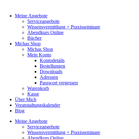
Zum
Inhalt
Meine Angebote
springen
Serviceangebote
Wissensvermittlung + Praxisseminare
Abendkurs Online
Bücher
Michas Shop
Michas Shop
Mein Konto
Kontodetails
Bestellungen
Downloads
Adressen
Passwort vergessen
Warenkorb
Kasse
Über Mich
Veranstaltungskalender
Blog
Meine Angebote
Serviceangebote
Wissensvermittlung + Praxisseminare
Abendkurs Online