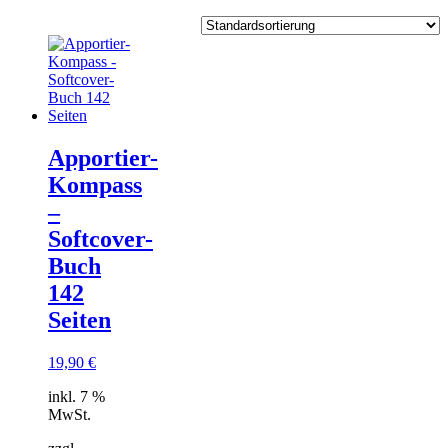
Apportier-
Kompass
–
Softcover-
Buch
142
Seiten
19,90
€
inkl. 7 %
MwSt.